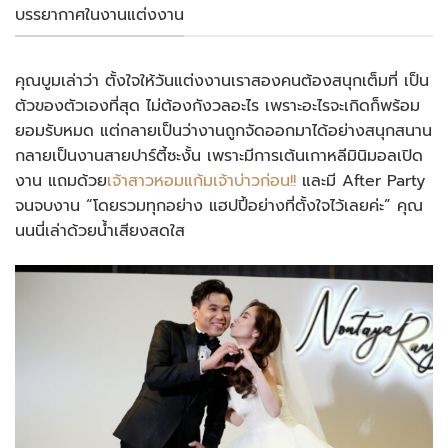
บรรยากาศในงานแต่งงาน
คุณบูมเล่าว่า ตั้งใจให้วันแต่งงานเราสองคนต้องสนุกเต็มที่ เป็น
ตัวของตัวเองที่สุด ไม่ต้องกังวลอะไร เพราะอะไรจะเกิดก็พร้อม
ยอมรับหมด แต่กลายเป็นว่างานถูกจัดออกมาได้อย่างสนุกสนาน
กลายเป็นงานสายปาร์ตี้ซะงั้น เพราะมีการเต้นเกาหลีมินิมอลเปิด
งาน แถมด้วย
เจ้าสาวหอมแก้มเจ้าบ่าวก่อน!!
และมี After Party
จนจบงาน “โดยรวมทุกอย่าง แฮปปี้อย่างที่ตั้งใจไว้เลยค่ะ” คุณ
นนนี่เล่าด้วยน้ำเสียงสดใส