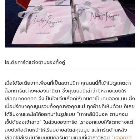
ไอเดียการ์ดแต่งงานของทั้งคู่
เมื่อได้ไอเดียจากเพื่อนที่เป็นสถาปนิก คุณนนนี่ก็เข้าไปดูแคตตา
ล็อกการ์ดต่างๆของมานิตา ซึ่งคุณนนนี่เล่าว่ามีหลายแบบให้
เลือกมากกกกก จึงเป็นไอเดียเลือกให้มานิตาเป็นคนออกแบบ ซึ่ง
เมื่อปรึกษาคุณบูมรวมทั้งคุณพ่อคุณแม่ ทุกฝ่ายก็เห็นด้วย ก็เลย
ได้ธีมงานและโลโก้ออกมาในรูปแบบ “เกาหลีมินิมอล ตามคอน
เซ็ปต์ของเจ้าสาว” ในส่วนของการ์ด เราออกแบบให้แตกต่างแต่
ลงตัวคือด้านหน้าให้เรียบง่ายสไตล์คุณบูม แต่การ์ดด้านหลัง
เลือกใช้สีเรนโบว์แบบยูนิคอร์นตามแบบที่เจ้าสาวชอบ
“เราอยาก