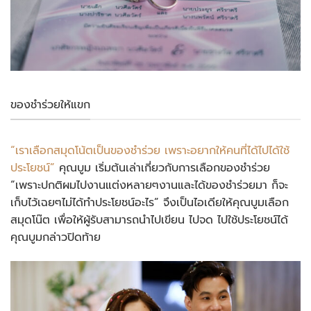
ของชำร่วยให้แขก
“เราเลือกสมุดโน้ตเป็นของชำร่วย เพราะอยากให้คนที่ได้ไปได้ใช้
ประโยชน์”
คุณบูม เริ่มต้นเล่าเกี่ยวกับการเลือกของชำร่วย
“เพราะปกติผมไปงานแต่งหลายๆงานและได้ของชำร่วยมา ก็จะ
เก็บไว้เฉยๆไม่ได้ทำประโยชน์อะไร” จึงเป็นไอเดียให้คุณบูมเลือก
สมุดโน๊ต เพื่อให้ผู้รับสามารถนำไปเขียน ไปจด ไปใช้ประโยชน์ได้
คุณบูมกล่าวปิดท้าย