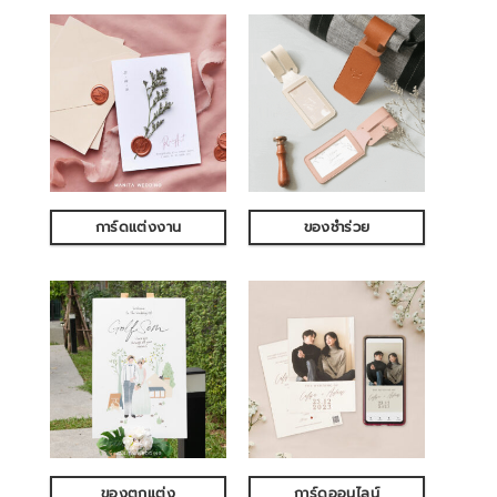
การ์ดแต่งงาน
ของชำร่วย
ของตกแต่ง
การ์ดออนไลน์