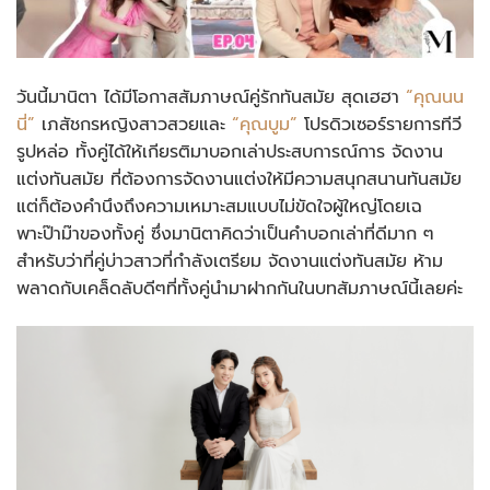
วันนี้มานิตา ได้มีโอกาสสัมภาษณ์คู่รักทันสมัย สุดเฮฮา
“คุณนน
นี่”
เภสัชกรหญิงสาวสวยและ
“คุณบูม”
โปรดิวเซอร์รายการทีวี
รูปหล่อ ทั้งคู่ได้ให้เกียรติมาบอกเล่าประสบการณ์การ จัดงาน
แต่งทันสมัย ที่ต้องการจัดงานแต่งให้มีความสนุกสนานทันสมัย
แต่ก็ต้องคำนึงถึงความเหมาะสมแบบไม่ขัดใจผู้ใหญ่โดยเฉ
พาะป๊าม๊าของทั้งคู่ ซึ่งมานิตาคิดว่าเป็นคำบอกเล่าที่ดีมาก ๆ
สำหรับว่าที่คู่บ่าวสาวที่กำลังเตรียม จัดงานแต่งทันสมัย ห้าม
พลาดกับเคล็ดลับดีๆที่ทั้งคู่นำมาฝากกันในบทสัมภาษณ์นี้เลยค่ะ