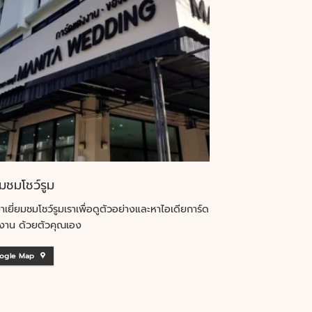
ยมชมโชว์รูม
าเยี่ยมชมโชว์รูมเราเพื่อดูตัวอย่างและหาไอเดียการ์ด
งาน ด้วยตัวคุณเอง
ogle Map