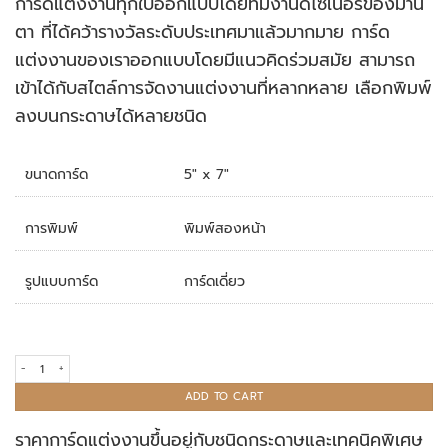
การ์ดแต่งงานทุกใบออกแบบโดยทีมงานดีไซเนอร์ของมานิ
rating
ตา ที่ได้คว้ารางวัลระดับประเทศมาแล้วมากมาย การ์ด
แต่งงานของเราออกแบบโดยมีแนวคิดร่วมสมัย สามารถ
เข้าได้กับสไตล์การจัดงานแต่งงานที่หลากหลาย เลือกพิมพ์
ลงบนกระดาษได้หลายชนิด
ขนาดการ์ด
5" x 7"
การพิมพ์
พิมพ์สองหน้า
รูปแบบการ์ด
การ์ดเดี่ยว
การ์ดแต่งงาน R19-157 quantity
ADD TO CART
ราคาการ์ดแต่งงานขึ้นอยู่กับชนิดกระดาษและเทคนิคพิเศษ