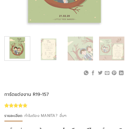
การ์ดแต่งงาน R19-157
Rated
1
5.00
รายละเอียด
ทำไมต้อง MANITA?
อื่นๆ
out of 5
based on
customer